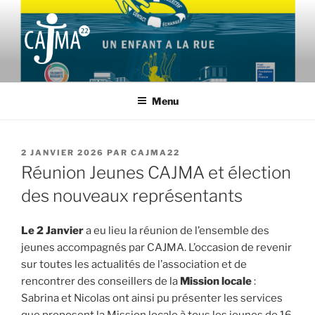
Aller
au
contenu
principal
CAJMA22
Collectif d'Aide aux Jeunes Migrants et leurs Accompagnants des
Côtes d'Armor
Menu
PUBLIÉ
2 JANVIER 2026
PAR
CAJMA22
LE
Réunion Jeunes CAJMA et élection
des nouveaux représentants
Le 2 Janvier
a eu lieu la réunion de l’ensemble des
jeunes accompagnés par CAJMA. L’occasion de revenir
sur toutes les actualités de l’association et de
rencontrer des conseillers de la
Mission locale
:
Sabrina et Nicolas ont ainsi pu présenter les services