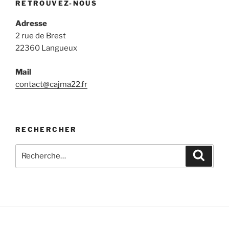
RETROUVEZ-NOUS
Adresse
2 rue de Brest
22360 Langueux
Mail
contact@cajma22.fr
RECHERCHER
Recherche
Recher
pour
: