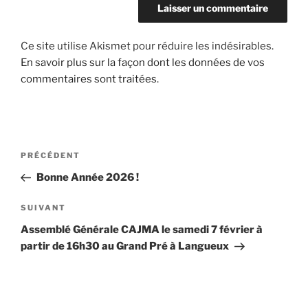
Ce site utilise Akismet pour réduire les indésirables.
En savoir plus sur la façon dont les données de vos
commentaires sont traitées
.
Navigation
Article
PRÉCÉDENT
de
précédent
Bonne Année 2026 !
l’article
Article
SUIVANT
suivant
Assemblé Générale CAJMA le samedi 7 février à
partir de 16h30 au Grand Pré à Langueux