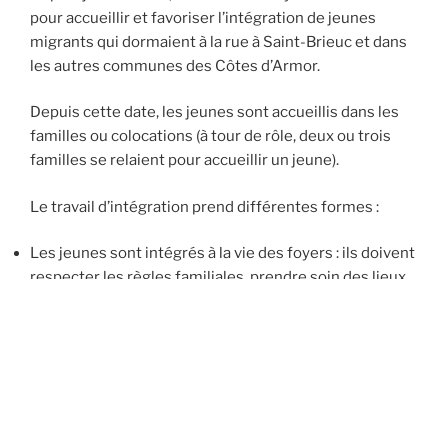
pour accueillir et favoriser l’intégration de jeunes
migrants qui dormaient à la rue à Saint-Brieuc et dans
les autres communes des Côtes d’Armor.
Depuis cette date, les jeunes sont accueillis dans les
familles ou colocations (à tour de rôle, deux ou trois
familles se relaient pour accueillir un jeune).
Le travail d’intégration prend différentes formes :
Les jeunes sont intégrés à la vie des foyers : ils doivent
respecter les règles familiales, prendre soin des lieux
où ils vivent et trouver leur place dans le voisinage.
Chez les familles, l’intégration est favorisée : les
échanges entre les jeunes et les accueillants sont
nombreux, les familles transmettent aux jeunes des
références culturelles, des musiques, des recettes de
cuisine, etc. Les échanges se font bien sûr dans les
deux sens.