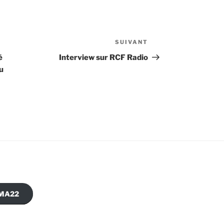
SUIVANT
Article
suivant
é
Interview sur RCF Radio
au
AJMA22