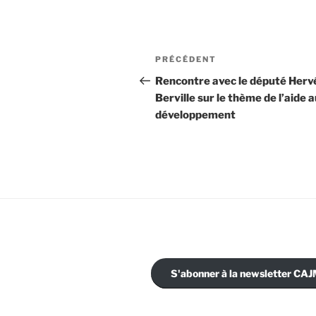
Navigation
Article
PRÉCÉDENT
de
précédent
Rencontre avec le député Herv
Berville sur le thème de l’aide 
l’article
développement
S'abonner à la newsletter C