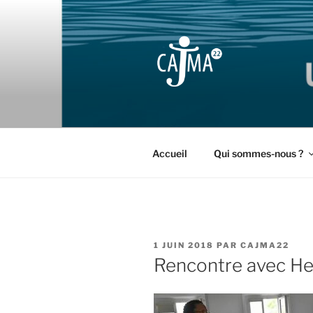
Aller
au
contenu
principal
CAJMA22
Collectif d'Aide aux Jeunes M
Accueil
Qui sommes-nous ?
PUBLIÉ
1 JUIN 2018
PAR
CAJMA22
LE
Rencontre avec Her