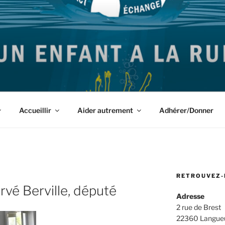
igrants et leurs Accompagnants des Côtes d'Armor
Accueillir
Aider autrement
Adhérer/Donner
RETROUVEZ-
vé Berville, député
Adresse
2 rue de Brest
22360 Langue