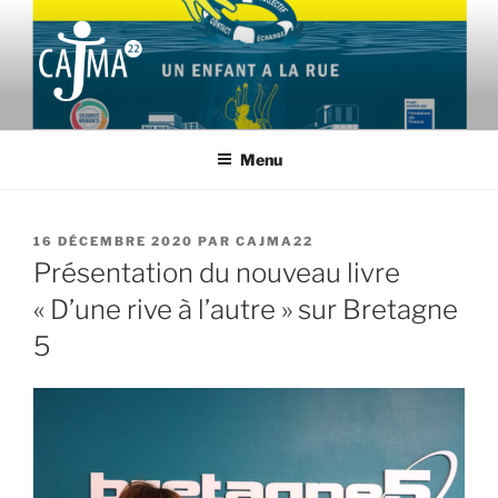
Aller
au
contenu
principal
CAJMA22
Collectif d'Aide aux Jeunes Migrants et leurs Accompagnants des
Côtes d'Armor
Menu
PUBLIÉ
16 DÉCEMBRE 2020
PAR
CAJMA22
LE
Présentation du nouveau livre
« D’une rive à l’autre » sur Bretagne
5