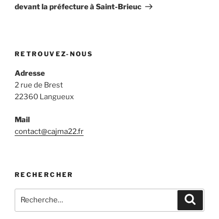
devant la préfecture à Saint-Brieuc
RETROUVEZ-NOUS
Adresse
2 rue de Brest
22360 Langueux
Mail
contact@cajma22.fr
RECHERCHER
Recherche
Recher
pour
: