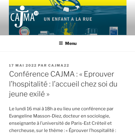
Aller
au
contenu
principal
CAJMA22
Collectif d'Aide aux Jeunes Migrants et leurs Accompagnants des
Côtes d'Armor
Menu
PUBLIÉ
17 MAI 2022
PAR
CAJMA22
LE
Conférence CAJMA : « Eprouver
l’hospitalité : l’accueil chez soi du
jeune exilé »
Le lundi 16 mai à 18h a eu lieu une conférence par
Evangeline Masson-Diez, docteur en sociologie,
enseignante à l’université de Paris-Est Créteil et
chercheuse, sur le thème : « Éprouver l’hospitalité :