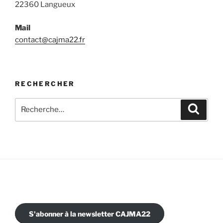
22360 Langueux
Mail
contact@cajma22.fr
RECHERCHER
Recherche
Recher
pour
:
S'abonner à la newsletter CAJMA22