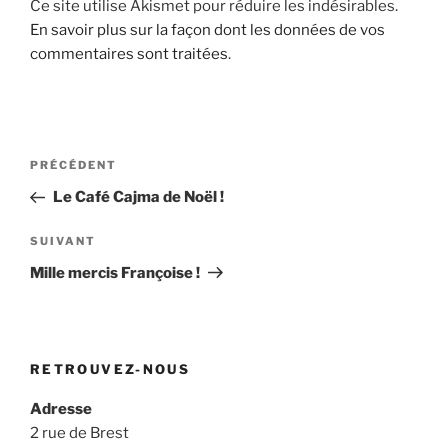
Ce site utilise Akismet pour réduire les indésirables.
En savoir plus sur la façon dont les données de vos
commentaires sont traitées
.
Navigation
Article
PRÉCÉDENT
de
précédent
Le Café Cajma de Noël !
l’article
Article
SUIVANT
suivant
Mille mercis Françoise !
RETROUVEZ-NOUS
Adresse
2 rue de Brest