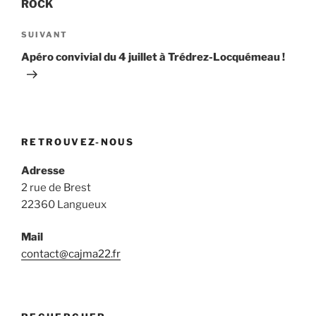
ROCK
Article
SUIVANT
suivant
Apéro convivial du 4 juillet à Trédrez-Locquémeau !
RETROUVEZ-NOUS
Adresse
2 rue de Brest
22360 Langueux
Mail
contact@cajma22.fr