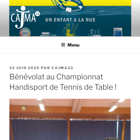
Aller
au
contenu
principal
CAJMA22
Collectif d'Aide aux Jeunes Migrants et leurs Accompagnants des
Côtes d'Armor
Menu
PUBLIÉ
22 JUIN 2025
PAR
CAJMA22
LE
Bénévolat au Championnat
Handisport de Tennis de Table !