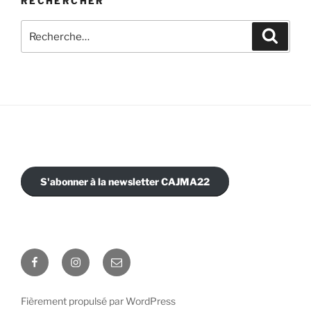
RECHERCHER
Recherche
Recher
pour
:
S'abonner à la newsletter CAJMA22
Facebook
Instagram
E-
mail
Fièrement propulsé par WordPress