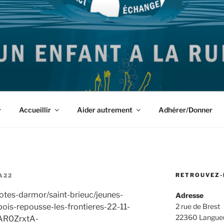
igrants et leurs Accompagnants des Côtes d'Armor
Accueillir
Aider autrement
Adhérer/Donner
RETROUVEZ-
A22
otes-darmor/saint-brieuc/jeunes-
Adresse
bois-repousse-les-frontieres-22-11-
2 rue de Brest
22360 Langue
wAR0ZrxtA-