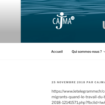
Aller
au
contenu
principal
CAJMA22
Collectif d'Aide aux Jeunes M
Accueil
Qui sommes-nous ?
PUBLIÉ
25 NOVEMBRE 2018
PAR
CAJM
LE
https://www.letelegramme.fr/c
migrants-quand-le-travail-du-
2018-12141571.php?fbclid=I