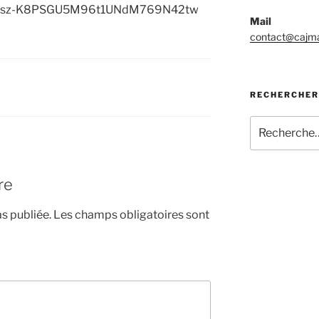
wsz-K8PSGU5M96t1UNdM769N42tw
Mail
contact@cajma
RECHERCHER
Recherche
pour
:
re
s publiée.
Les champs obligatoires sont