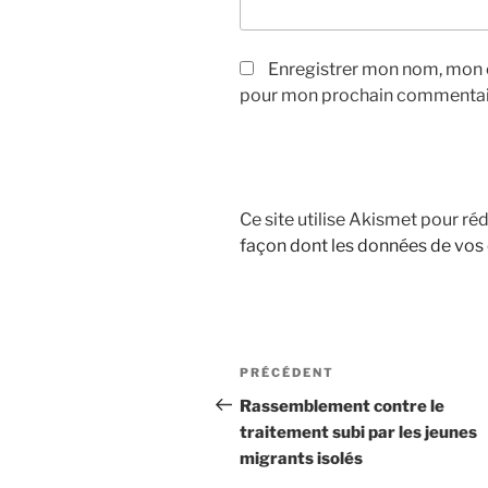
Enregistrer mon nom, mon e
pour mon prochain commentai
Ce site utilise Akismet pour réd
façon dont les données de vos
Navigation
Article
PRÉCÉDENT
de
précédent
Rassemblement contre le
traitement subi par les jeunes
l’article
migrants isolés