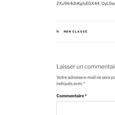
ZXu964dhKgIyEGX44_OyL5
CATÉGORIES
NON CLASSÉ
Laisser un commentai
Votre adresse e-mail ne sera pa
indiqués avec
*
Commentaire
*