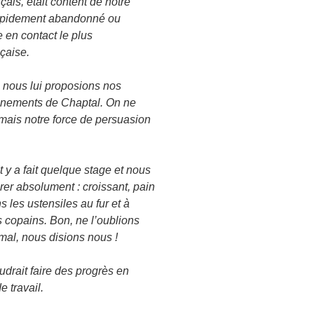
nçais, était content de notre
rapidement abandonné ou
 en contact le plus
çaise.
, nous lui proposions nos
ignements de Chaptal. On ne
, mais notre force de persuasion
t y a fait quelque stage et nous
grer absolument : croissant, pain
 les ustensiles au fur et à
es copains. Bon, ne l’oublions
mal, nous disions nous !
faudrait faire des progrès en
e travail.