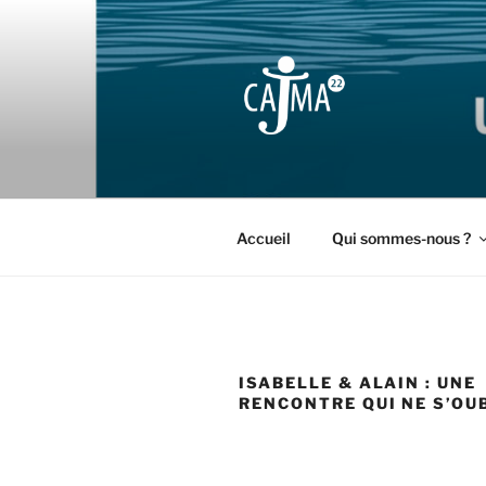
Aller
au
contenu
principal
CAJMA22
Collectif d'Aide aux Jeunes M
Accueil
Qui sommes-nous ?
ISABELLE & ALAIN : UNE
RENCONTRE QUI NE S’OUB